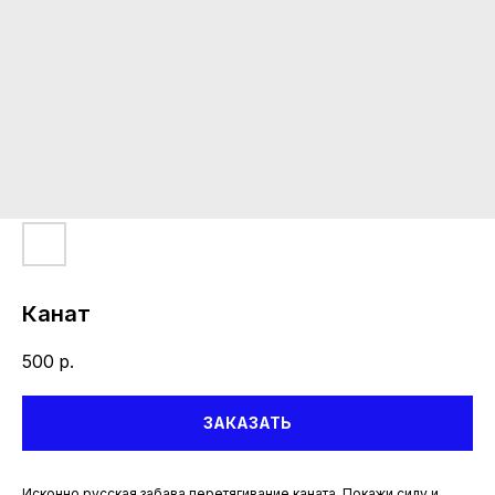
Канат
500
р.
ЗАКАЗАТЬ
Исконно русская забава перетягивание каната. Покажи силу и