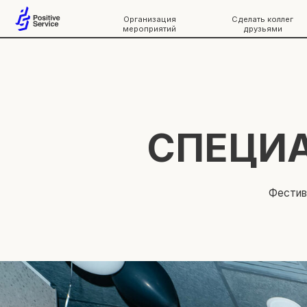
Организация
Сделать коллег
Even
мероприятий
друзьями
СПЕЦИАЛ
Фестивали, дн
о